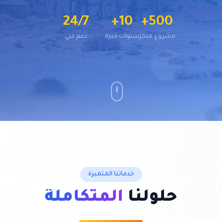
24/7
10+
500+
مشروع منجز
سنوات خبرة
دعم فني
خدماتنا المتميزة
حلولنا
المتكاملة